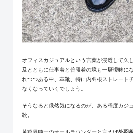
オフィスカジュアルという言葉が浸透して久
及とともに仕事着と普段着の境も一層曖昧に
れつつある中、革靴、特に内羽根ストレート
なくなっていくでしょう。
そうなると俄然気になるのが、ある程度カジ
靴。
革靴界随一のオールラウンダーと言えば
外羽