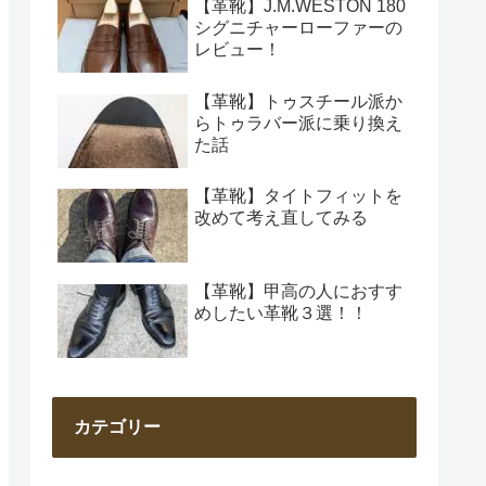
【革靴】J.M.WESTON 180
シグニチャーローファーの
レビュー！
【革靴】トゥスチール派か
らトゥラバー派に乗り換え
た話
【革靴】タイトフィットを
改めて考え直してみる
【革靴】甲高の人におすす
めしたい革靴３選！！
カテゴリー