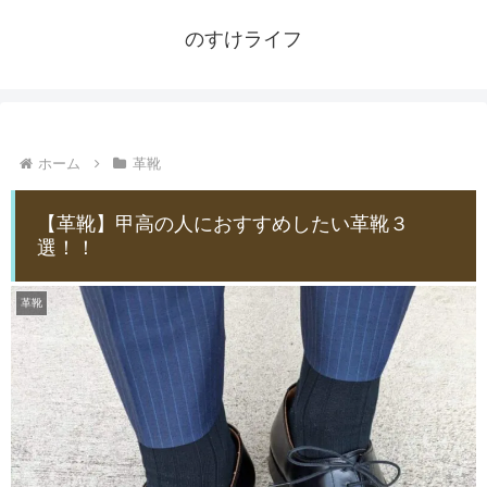
のすけライフ
ホーム
革靴
【革靴】甲高の人におすすめしたい革靴３
選！！
革靴