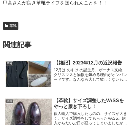
甲高さんが良き革靴ライフを送られんことを！！
革靴
関連記事
【雑記】2023年12月の近況報告
革靴
12月は のすけ の誕生月、ボーナス支給、
クリスマスと物欲を鎮める理由がオンパレ
ードです。なんなら大して欲しくないもの
まで買っちゃいそうになります。あぶない
あぶない。色々なことにかこつけて財布の
紐もゆるゆるだったので、12月に購入した
ものと...
【革靴】サイズ調整したVASSを
革靴
やっと履き下ろし！
個人輸入で購入したものの、サイズが大き
く、サイズ調整をしてもらったVASS。購
入からだいぶ日が経ってしまいましたが、
無事に履き下ろすことができました。ちな
みに、ほんとに履き下ろしたよっていうだ