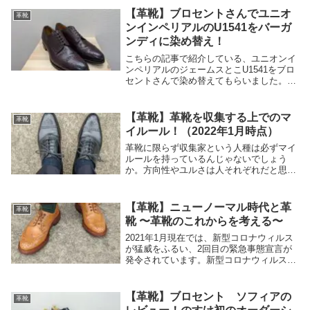
けの内容です。特に有益な情報もないので
【革靴】ブロセントさんでユニオ
革靴
暇な時にで...
ンインペリアルのU1541をバーガ
ンディに染め替え！
こちらの記事で紹介している、ユニオンイ
ンペリアルのジェームスとこU1541をブロ
セントさんで染め替えてもらいました。ブ
ロセントさんでは、オーダーシューズお願
いしたり、サイズ調整お願いしたりと頼り
っぱなしですが、回し者ではありません笑
【革靴】革靴を収集する上でのマ
革靴
染め替え...
イルール！（2022年1月時点）
革靴に限らず収集家という人種は必ずマイ
ルールを持っているんじゃないでしょう
か。方向性やユルさは人それぞれだと思い
ますが、自分のコレクションを選定するに
あたり重要な基準です。他人のマイルール
を知る機会なんてあんまりないと思うん
【革靴】ニューノーマル時代と革
革靴
で、ご興味ある方...
靴 〜革靴のこれからを考える〜
2021年1月現在では、新型コロナウィルス
が猛威をふるい、2回目の緊急事態宣言が
発令されています。新型コロナウィルスの
感染拡大がもたらした未曽有の事態は、ま
さに歴史的転換点であり、その現代を生き
る我々は歴史の証人であると同時にその転
【革靴】ブロセント ソフィアの
革靴
換点に立...