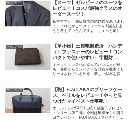
折にネクタイ1本ちょっとくらいの値段で3
【スーツ】ゼルビーノのスーツを
ファッション
本入ってい...
レビュー！コスパ最強クラスのオ
ーダースーツ！
私事ですが、先日親族の結婚式がありまし
て、それにかこつけてスーツを1着誂えよ
うと考えていたんですよ。ちょっと前にも
友人の結婚式に合わせてスーツ仕立てたこ
とがあるんで、そのスーツでも全く問題な
いんですけどね。というわけで、評判がい
【革小物】土屋鞄製造所 ハンデ
ファッション
いと噂のゼル...
ィＬファスナーのレビュー！コン
パクトで使いやすいＬ字型財
布！！
キャッシュレス化が進んでだいぶ日が経
ち、各所からコンパクトな財布が数多くリ
リースされている昨今、新しい財布を探し
ている方も多いのでは？のすけ も手ぶら
で出歩きたいのでコンパクトな財布を愛用
しているのですが、個人的に使い勝手がい
【鞄】FUJITAKAのブリーフケー
ファッション
いと感じるのが...
ス、ベリルをレビュー！やっと見
つけたマイベスト仕事鞄！
オールデンの54321に続く誕生日プレゼン
トシリーズ第二弾。今回は奥様からの誕生
日プレゼント、FUJITAKA（フジタカ）の
ベリルのレビューです。まだ実際に使用し
てはいませんが、ファーストインプレッシ