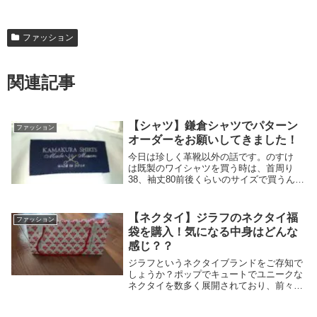
ファッション
関連記事
【シャツ】鎌倉シャツでパターン
ファッション
オーダーをお願いしてきました！
今日は珍しく革靴以外の話です。のすけ
は既製のワイシャツを買う時は、首周り
38、袖丈80前後くらいのサイズで買うんで
すが、このサイズ感だと胸周りがキツイん
ですよね。そもそも身長や肩幅、身幅に対
して腕が短いので既製のワイシャツだと身
【ネクタイ】ジラフのネクタイ福
ファッション
幅がパツパ...
袋を購入！気になる中身はどんな
感じ？？
ジラフというネクタイブランドをご存知で
しょうか？ポップでキュートでユニークな
ネクタイを数多く展開されており、前々か
ら興味は持ってたんですが、いかんせんお
値段があまりキュートじゃない笑。そんな