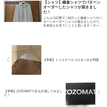
ョンでレビューしたいと思います。のすけ
【シャツ】鎌倉シャツでパターン
ファッション
...
オーダーしたシャツが届きまし
た！
こちらの記事でご紹介した鎌倉シャツのパ
ターンオーダーシャツが届きましたので、
出来栄えを見ていこうと思います！オーダ
ー内容！前回の記事でも少し触れています
が、まずはオーダー内容の振り返りです。
モデルスリムフィット素材パルパー（綿
70％、ポリエ...
【革靴】トゥスチールつけるべきか問題
【革靴】ZOZOMATで足を計測してみまし
た！