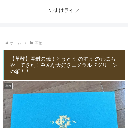
のすけライフ
ホーム
革靴
【革靴】開封の儀！とうとう のすけ の元にも
やってきた！みんな大好きエメラルドグリーン
の箱！！
革靴