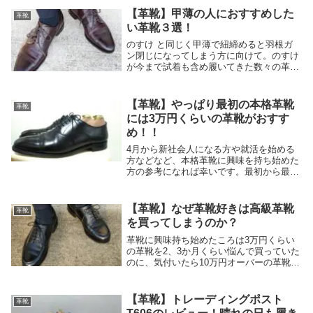
【革靴】甲薄の人におすすめした
革靴
い革靴３選！
のすけ と同じく甲薄で紐締めると羽根ガ
ン閉じになってしまう方に向けて。のすけ
が今まで試着も含め履いてきた数々の革靴
から、甲薄の人に試してみていただきたい
革靴をご紹介します！甲薄あるあるお、い
い感じの靴あるじゃん、ちょっと履いてみ
【革靴】やっぱり最初の本格革靴
革靴
ようかな。...
には3万円くらいの革靴がおすす
め！！
4月から新社会人になる方や就活を始める
方などなど、本格革靴に興味を持ち始めた
方の参考になれば幸いです。最初から最高
を狙うか？スタンダードを知るか？革靴に
限らず、色んな趣味に言えることではあり
ますが、これは人類の永遠の命題です。最
【革靴】なぜ革靴好きは高級革靴
革靴
初は安価な初...
を買ってしまうのか？
革靴に興味持ち始めたころは3万円くらい
の革靴を2、3か月くらい悩んで買っていた
のに、気付いたら10万円オーバーの革靴を
1か月くらい悩んで、金策は後から考える
ことにして買う様になってしまうのが、革
靴好きの性です。3万円の革靴でも10万円
【革靴】トレーディングポスト
革靴
の革靴...