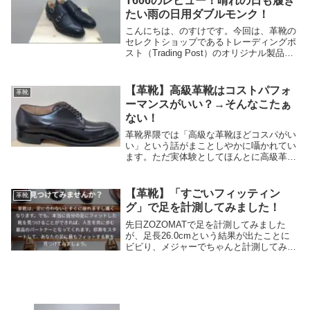
T606のレビュー！晴れの日も履き
たい雨の日用ダブルモンク！
こんにちは、のすけです。今回は、革靴の
セレクトショップであるトレーディングポ
スト（Trading Post）のオリジナル製品か
ら撥水レザーを使用したT606の紹介です。
撥水レザーを使用していることからも分か
る通り、雨用として購入した一足にな...
【革靴】高級革靴はコストパフォ
革靴
ーマンスがいい？→そんなこたぁ
ない！
革靴界隈では「高級な革靴ほどコスパがい
い」という話がまことしやかに囁かれてい
ます。ただ実体験としてほんとに高級革靴
はコスパがいいのか？なんて思ったりする
こともあるので、今日はこの辺の思いをま
とめてみようかなと思います。毎回のごと
【革靴】「すごいフィッティン
革靴
く内容はほぼ...
グ」で足を計測してみました！
先日ZOZOMATで足を計測してみました
が、足長26.0cmという結果が出たことに
ビビり、メジャーでちゃんと計測してみよ
うということで「すごいフィッティング」
で計測してみました。すごいフィッティン
グ「すごいフィッティング」でも
ZOZOMAT...