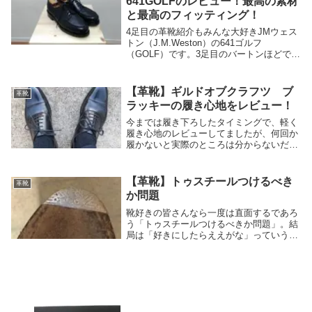
641GOLFのレビュー！最高の素材
と最高のフィッティング！
4足目の革靴紹介もみんな大好きJMウェス
トン（J.M.Weston）の641ゴルフ
（GOLF）です。3足目のバートンほどでは
ありませんが、コロンとしたUチップはど
ちらかというとカジュアルな見た目です。
実際、私もまだスーツに合わせたことはあ
【革靴】ギルドオブクラフツ ブ
革靴
り...
ラッキーの履き心地をレビュー！
今までは履き下ろしたタイミングで、軽く
履き心地のレビューしてましたが、何回か
履かないと実際のところは分からないだろ
う。ということで、今回は試験的にちょっ
と履き込んでからレビューしてみたした。
ちょっとだけなんですけどね。さてさて、
【革靴】トゥスチールつけるべき
革靴
こちらの記事...
か問題
靴好きの皆さんなら一度は直面するであろ
う「トゥスチールつけるべきか問題」。結
局は「好きにしたらええがな」っていう話
なんですが、それを言ったら身も蓋もない
んで、トゥスチールをつける際のメリッ
ト、デメリットなどを紹介していきたいと
思います。そも...