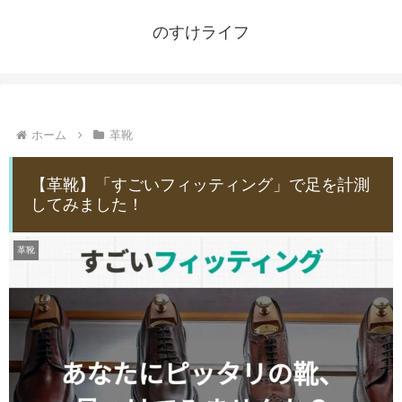
のすけライフ
ホーム
革靴
【革靴】「すごいフィッティング」で足を計測
してみました！
革靴