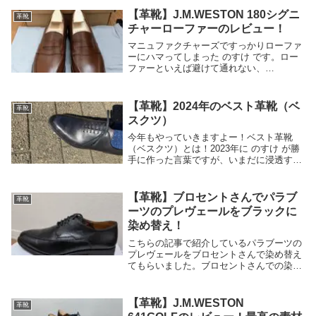
【革靴】J.M.WESTON 180シグニ
革靴
チャーローファーのレビュー！
マニュファクチャーズですっかりローファ
ーにハマってしまった のすけ です。ロー
ファーといえば避けて通れない、
J.M.WESTONの180を遂に買ってしまいま
した。定番には定番たる所以があるのだ
な、と改めて思い知らされる一足です。
【革靴】2024年のベスト革靴（ベ
革靴
J.M.WE...
スクツ）
今年もやっていきますよー！ベスト革靴
（ベスクツ）とは！2023年に のすけ が勝
手に作った言葉ですが、いまだに浸透する
兆しは見えませんね。さて、ベスクツと
は、今年一年、最もよく履いたあるいは最
もお気に入りだった、そんな革靴のことで
【革靴】ブロセントさんでパラブ
革靴
す。ポイン...
ーツのプレヴェールをブラックに
染め替え！
こちらの記事で紹介しているパラブーツの
プレヴェールをブロセントさんで染め替え
てもらいました。ブロセントさんでの染め
替えはユニオンインペリアルのU1541に続
き2回目です。U1541に続き、今回のプレ
ヴェールの染め替えもしっかりと染め替え
【革靴】J.M.WESTON
革靴
ても...