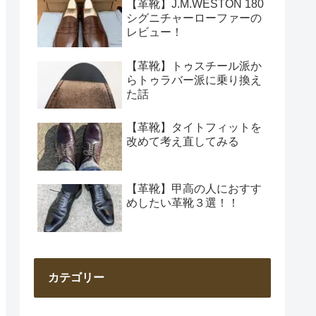
【革靴】J.M.WESTON 180
シグニチャーローファーの
レビュー！
【革靴】トゥスチール派か
らトゥラバー派に乗り換え
た話
【革靴】タイトフィットを
改めて考え直してみる
【革靴】甲高の人におすす
めしたい革靴３選！！
カテゴリー