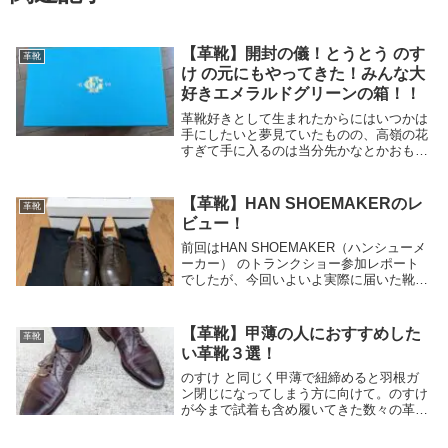
【革靴】開封の儀！とうとう のす
革靴
け の元にもやってきた！みんな大
好きエメラルドグリーンの箱！！
革靴好きとして生まれたからにはいつかは
手にしたいと夢見ていたものの、高嶺の花
すぎて手に入るのは当分先かなとかおもっ
てんですけどね。なんなら夢で終わるかも
くらいに思ってたんですが。人生なにがあ
るか分かりませんね。ということで、遂に
【革靴】HAN SHOEMAKERのレ
革靴
買ってしまい...
ビュー！
前回はHAN SHOEMAKER（ハンシューメ
ーカー） のトランクショー参加レポート
でしたが、今回いよいよ実際に届いた靴の
レビューです。
【革靴】甲薄の人におすすめした
革靴
い革靴３選！
のすけ と同じく甲薄で紐締めると羽根ガ
ン閉じになってしまう方に向けて。のすけ
が今まで試着も含め履いてきた数々の革靴
から、甲薄の人に試してみていただきたい
革靴をご紹介します！甲薄あるあるお、い