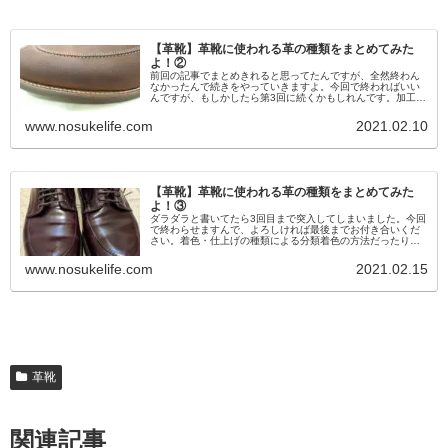
【革靴】革靴に使われる革の種類をまとめてみた
よ！②
前回の記事でまとめきれると思ってたんですが、全然終わん
なかったんで続きをやっていきますよ。今回で終わればいい
んですが、もしかしたら第3回に続くかもしれんです。加工の
種類による分類鞣し工程の途中に加工したり、鞣し後に加工
したりした革の種類です...
www.nosukelife.com
2021.02.10
【革靴】革靴に使われる革の種類をまとめてみた
よ！③
ダラダラと書いてたら3回目まで突入してしまいました。今回
で終わらせますんで、よろしければ最後までお付き合いくだ
さい。着色・仕上げの種類による分類着色の方法だったり仕
上げ方の違いで、同じ色の靴でも意外と違いが出たりしま
す。素仕上げタンニン鞣し...
www.nosukelife.com
2021.02.15
革靴
関連記事