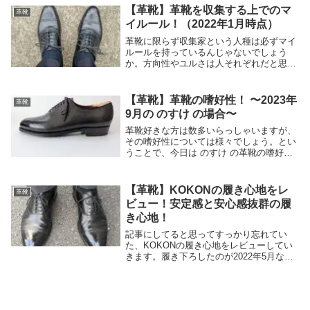
い感じの靴あるじゃん、ちょっと履いてみ
【革靴】革靴を収集する上でのマ
革靴
ようかな。...
イルール！（2022年1月時点）
革靴に限らず収集家という人種は必ずマイ
ルールを持っているんじゃないでしょう
か。方向性やユルさは人それぞれだと思い
ますが、自分のコレクションを選定するに
あたり重要な基準です。他人のマイルール
を知る機会なんてあんまりないと思うん
【革靴】革靴の嗜好性！ 〜2023年
革靴
で、ご興味ある方...
9月の のすけ の場合〜
革靴好きな方は数多いらっしゃいますが、
その嗜好性については様々でしょう。とい
うことで、今日は のすけ の革靴の嗜好
性、もとい好みについて書こうと思いま
す。これから気持ちが変わることもあると
思うので、あくまで2023年9月時点の好み
【革靴】KOKONの履き心地をレ
革靴
を自分自身...
ビュー！安定感と安心感抜群の履
き心地！
記事にしてると思ってすっかり忘れてい
た、KOKONの履き心地をレビューしてい
きます。履き下ろしたのが2022年5月なん
で、期間は2年弱、回数としては50回くら
い履いてます。感覚としてはもう少し馴染
む気配も感じつつ、ここからの変化はほぼ
無いだ...