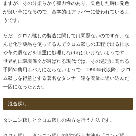
ますが、その分柔らかく弾力性のあり、染色した時に発色
が良い革になるので、基本的はアッパーに使われているよ
うです。
ただ、クロム鞣しの製造に関しては問題ないのですが、な
んせ化学薬品を使ってるんでクロム鞣しの工程で出る排水
や革の屑などを慎重に処理しなければいけないようです。
世界的に環境保全が叫ばれる現代では、その処理に関わる
手間や費用もバカにならないようで、1990年代以降、クロ
ム鞣しを得意とする著名なタンナー達を廃業に追い込んだ
一因になったとか。
混合鞣し
タンニン鞣しとクロム鞣しの両方を行う方法です。
クロム鞣し→タンニン鞣しの順で行う方法を「コンビ鞣