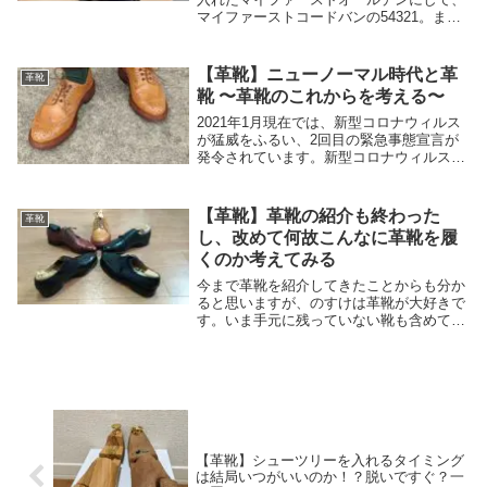
マイファーストコードバンの54321。まだ
試し履きくらいしかできていませんが、と
りあえずファーストインプレッションでレ
ビューしていきます。Alden（オールデ
【革靴】ニューノーマル時代と革
革靴
ン）と...
靴 〜革靴のこれからを考える〜
2021年1月現在では、新型コロナウィルス
が猛威をふるい、2回目の緊急事態宣言が
発令されています。新型コロナウィルスの
感染拡大がもたらした未曽有の事態は、ま
さに歴史的転換点であり、その現代を生き
る我々は歴史の証人であると同時にその転
【革靴】革靴の紹介も終わった
革靴
換点に立...
し、改めて何故こんなに革靴を履
くのか考えてみる
今まで革靴を紹介してきたことからも分か
ると思いますが、のすけは革靴が大好きで
す。いま手元に残っていない靴も含めて10
足ちょっと革靴を買ってきました。ただ、
そんな のすけも当然のことながら生まれ
た時から革靴が好きだったわけではありま
せん。むし...
【革靴】シューツリーを入れるタイミング
は結局いつがいいのか！？脱いですぐ？一