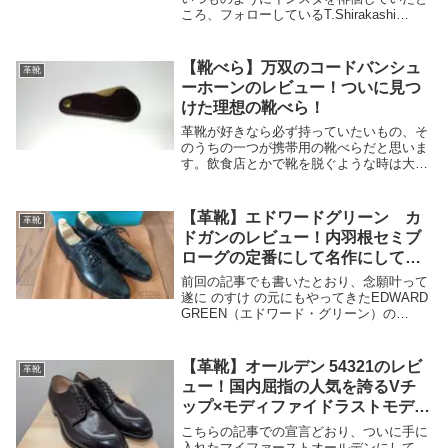
ころ、フォローしているT.Shirakashi
Bootmakerさんの投稿に目が留まります。
曰く、UNITED ARROWSのリクエストに
より、初の既成靴をリリー...
【靴べら】万双のコードバンシュ
革靴
ーホーンのレビュー！ついに見つ
けた理想の靴べら！
革靴が好きなら必ず持っていたいもの、そ
のうちの一つが携帯用の靴べらだと思いま
す。飲食店とかで靴を脱ぐような時は大体
お店に靴べら置いてありますけど、自前の
靴べらをスっと出せたらカッコよくないで
すか？まさにジェントルマン。また不測の
【革靴】エドワードグリーン カ
革靴
事態でどうし...
ドガンのレビュー！内羽根セミブ
ローグの定番にして名作にして傑
作！！
前回の記事でも書いたとおり、念願叶って
遂に のすけ の元にもやってきたEDWARD
GREEN（エドワード・グリーン）の
CADGAN（カドガン）をレビューしていき
ます！そういえば、前にこんな記事も書い
てましたが、いつの間にか有言実行してま
【革靴】オールデン 54321のレビ
革靴
し...
ュー！国内屈指の人気を誇るVチ
ップ×モディファイドラストモデ
ル！！
こちらの記事での宣言どおり、ついに手に
入れたマイファーストオールデンにして、