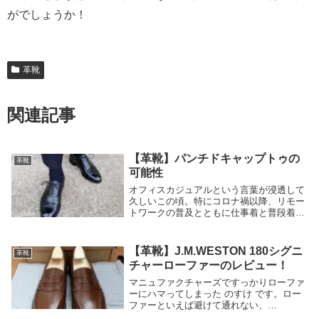
がでしょうか！
革靴
関連記事
【革靴】パンチドキャップトゥの
革靴
可能性
オフィスカジュアルという言葉が浸透して
久しいこの頃。特にコロナ禍以降、リモー
トワークの普及とともに仕事着と普段着の
境も一層曖昧になりました。スーツにワイ
シャツというスタイルが廃れつつある中、
革靴、特に内羽根ストレートチップなどの
【革靴】J.M.WESTON 180シグニ
革靴
フォーマルな...
チャーローファーのレビュー！
マニュファクチャーズですっかりローファ
ーにハマってしまった のすけ です。ロー
ファーといえば避けて通れない、
J.M.WESTONの180を遂に買ってしまいま