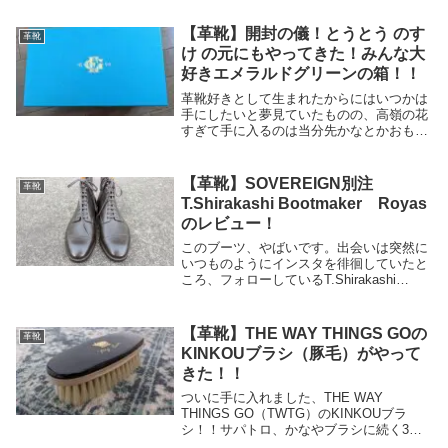
した。定番には定番たる所以があるのだ
な、と改めて思い知らされる一足です。
【革靴】開封の儀！とうとう のす
革靴
J.M.WE...
け の元にもやってきた！みんな大
好きエメラルドグリーンの箱！！
革靴好きとして生まれたからにはいつかは
手にしたいと夢見ていたものの、高嶺の花
すぎて手に入るのは当分先かなとかおもっ
てんですけどね。なんなら夢で終わるかも
くらいに思ってたんですが。人生なにがあ
るか分かりませんね。ということで、遂に
【革靴】SOVEREIGN別注
革靴
買ってしまい...
T.Shirakashi Bootmaker Royas
のレビュー！
このブーツ、やばいです。出会いは突然に
いつものようにインスタを徘徊していたと
ころ、フォローしているT.Shirakashi
Bootmakerさんの投稿に目が留まります。
曰く、UNITED ARROWSのリクエストに
より、初の既成靴をリリー...
【革靴】THE WAY THINGS GOの
革靴
KINKOUブラシ（豚毛）がやって
きた！！
ついに手に入れました、THE WAY
THINGS GO（TWTG）のKINKOUブラ
シ！！サパトロ、かなやブラシに続く3つ
目の手植えブラシになります。めちゃめち