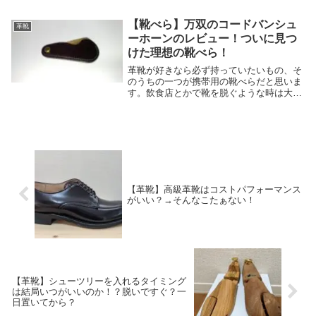
ゃ人気のブラシなんで、買える日が来ると
は夢にも思わなかったんですが。人生て分
【靴べら】万双のコードバンシュ
革靴
か...
ーホーンのレビュー！ついに見つ
けた理想の靴べら！
革靴が好きなら必ず持っていたいもの、そ
のうちの一つが携帯用の靴べらだと思いま
す。飲食店とかで靴を脱ぐような時は大体
お店に靴べら置いてありますけど、自前の
靴べらをスっと出せたらカッコよくないで
すか？まさにジェントルマン。また不測の
事態でどうし...
【革靴】高級革靴はコストパフォーマンス
がいい？→そんなこたぁない！
【革靴】シューツリーを入れるタイミング
は結局いつがいいのか！？脱いですぐ？一
日置いてから？