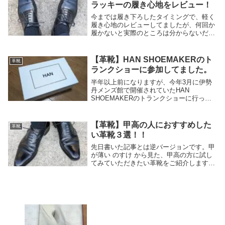
ラッキーの履き心地をレビュー！
今までは履き下ろしたタイミングで、軽く
履き心地のレビューしてましたが、何回か
履かないと実際のところは分からないだろ
う。ということで、今回は試験的にちょっ
と履き込んでからレビューしてみたした。
ちょっとだけなんですけどね。さてさて、
【革靴】HAN SHOEMAKERのト
革靴
こちらの記事...
ランクショーに参加してました。
半年以上前になりますが、今年3月に伊勢
丹メンズ館で開催されていたHAN
SHOEMAKERのトランクショーに行って
ました。そんでもってオーダーしてまし
た。そしてオーダーした靴が届きました。
あれやこれやという間に時は経ち、既に半
【革靴】甲高の人におすすめした
革靴
年以上前の情報...
い革靴３選！！
先日書いた記事とは逆バージョンです。甲
が薄い のすけ から見た、甲高の方に試し
てみていただきたい革靴をご紹介します！
甲高あるあるお、いい感じの靴あるじゃ
ん、ちょっと履いてみようかな。羽根めっ
ちゃ開くじゃん…。こんな経験をされた甲
高の方は多い...