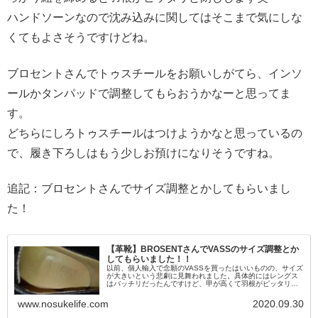
ハンドソーンなので沈み込みに関してはそこまで気にしな
くてもよさそうですけどね。
ブロセントさんでトゥスチールをお願いしがてら、インソ
ールかタンパッドで調整してもらおうかなーと思ってま
す。
どちらにしろトゥスチールはつけようかなと思っているの
で、履き下ろしはもう少しお預けになりそうですね。
追記：ブロセントさんでサイズ調整とかしてもらいまし
た！
【革靴】BROSENTさんでVASSのサイズ調整とか
してもらいました！！
以前、個人輸入で念願のVASSを買ったはいいものの、サイズ
が大きいという悲劇に見舞われました。具体的にはレングス
はバッチリだったんですけど、甲が高くて羽根がピッタリと
閉じてしまったんですよね。その時の記事はこちら↓というわ
けで、以前オーダー...
www.nosukelife.com
2020.09.30