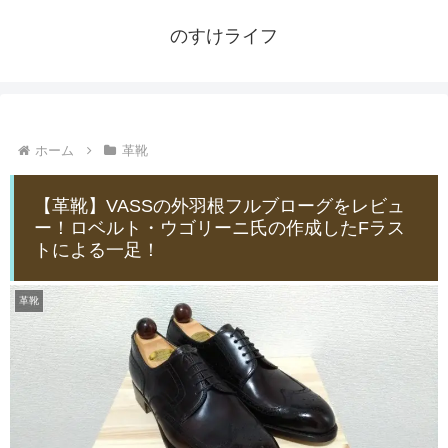
のすけライフ
ホーム
革靴
【革靴】VASSの外羽根フルブローグをレビュ
ー！ロベルト・ウゴリーニ氏の作成したFラス
トによる一足！
革靴