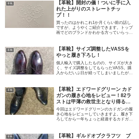
【革靴】開封の儀！ついに手に入
革靴
れた上がりのストレートチッ
プ！！
買ったのはかれこれ1か月くらい前の話し
ですが、ようやくご紹介できます。トップ
画でどのブランドかわかる方っていらっし
ゃるんですかね？もしいたら相当の革靴好
きですよ！！ちなみに上がりとか言ってま
すが、あくまで暫定です笑ただこれさえあ
【革靴】サイズ調整したVASSを
革靴
れば、ひとま...
やっと履き下ろし！
個人輸入で購入したものの、サイズが大き
く、サイズ調整をしてもらったVASS。購
入からだいぶ日が経ってしまいましたが、
無事に履き下ろすことができました。ちな
みに、ほんとに履き下ろしたよっていうだ
けの内容です。特に有益な情報もないので
【革靴】エドワードグリーン カド
革靴
暇な時にで...
ガンの履き心地をレビュー！82ラ
ストは甲薄の救世主となり得る
か！？
今回はエドワードグリーンのカドガンの履
き心地をレビューしていきますよ。履き下
ろしてから一年ちょっと経過するカドガン
ですが、履いた回数としてはたぶん35回く
らいかと。ペーストしては月2,3回くらい
ですかね。たぶん。まだまだ馴染む余地は
【革靴】ギルドオブクラフツ ブ
革靴
あるかと...