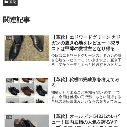
革靴
関連記事
【革靴】エドワードグリーン カド
革靴
ガンの履き心地をレビュー！82ラ
ストは甲薄の救世主となり得る
か！？
今回はエドワードグリーンのカドガンの履
き心地をレビューしていきますよ。履き下
ろしてから一年ちょっと経過するカドガン
ですが、履いた回数としてはたぶん35回く
らいかと。ペーストしては月2,3回くらい
ですかね。たぶん。まだまだ馴染む余地は
【革靴】靴棚の完成形を考えてみ
革靴
あるかと...
る
物欲がとどまることを知らない のすけ で
す。今回は靴棚の完成形、もとい所持する
革靴の最終形態みたいなものを考えてみよ
うかと。靴好きにとってのパンドラの箱み
たいなとこもありますが、早めに考えとか
ないと手遅れになりそうな気もしますの
【革靴】オールデン 54321のレビ
革靴
で。のすけ ...
ュー！国内屈指の人気を誇るVチ