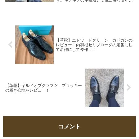
す。ギチギチの革靴履いて悦に浸るタイプ
の人間です。そんな のすけ ですが、最近
ふと、自分のサイズ選びはタイトフィット
が過ぎるんじゃないか、と思いました。の
すけ のサ...
【革靴】エドワードグリーン カドガンの
レビュー！内羽根セミブローグの定番にし
て名作にして傑作！！
【革靴】ギルドオブクラフツ ブラッキー
の履き心地をレビュー！
コメント