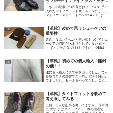
ップ×モディファイドラストモデ
ル！！
こちらの記事での宣言どおり、ついに手に
入れたマイファーストオールデンにして、
マイファーストコードバンの54321。まだ
試し履きくらいしかできていませんが、と
りあえずファーストインプレッションでレ
ビューしていきます。Alden（オールデ
【革靴】改めて思うシューケアの
革靴
ン）と...
重要性
最近、なんだかんだと言い訳をつけてシュ
ーケアの時間があまりとれていない のす
け です。そんな のすけ ですが、今日は初
心にかえって「やっぱりシューケアって大
切だな」っていう話です。シューケア？シ
ューシャイン？巷では「シューケア」と
【革靴】初めての個人輸入！開封
革靴
「シューシ...
の儀！！
遂に個人輸入にまで手を出しました。でも
新型コロナの影響でユーロが120円下回っ
てましたし、セールもやってたし、これは
もうしょうがないやつです。初めての個人
輸入ということで、新型コロナの影響もあ
りちゃんと届くか不安もありましたが、無
【革靴】タイトフィットを改めて
革靴
事にFed...
考え直してみる
以前、こんな記事も書いてますが、基本的
に のすけ はタイトフィット教の信者で