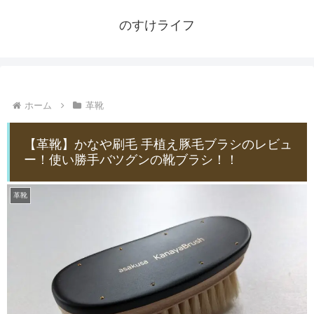
のすけライフ
ホーム
革靴
【革靴】かなや刷毛 手植え豚毛ブラシのレビュ
ー！使い勝手バツグンの靴ブラシ！！
革靴