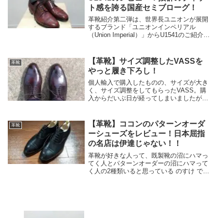
ト感を誇る国産セミブローグ！
革靴紹介第二弾は、世界長ユニオンが展開
するブランド「ユニオンインペリアル
（Union Imperial）」からU1541のご紹介で
す。ちなみにユニオンインペリアルって検
索かけても、ブログとかで紹介されている
事ってあんまりないような感じだった...
【革靴】サイズ調整したVASSを
革靴
やっと履き下ろし！
個人輸入で購入したものの、サイズが大き
く、サイズ調整をしてもらったVASS。購
入からだいぶ日が経ってしまいましたが、
無事に履き下ろすことができました。ちな
みに、ほんとに履き下ろしたよっていうだ
けの内容です。特に有益な情報もないので
【革靴】ココンのパターンオーダ
革靴
暇な時にで...
ーシューズをレビュー！日本屈指
の名店は伊達じゃない！！
革靴が好きな人って、既製靴の沼にハマっ
てく人とパターンオーダーの沼にハマって
く人の2種類いると思っている のすけ で
す。特に既製靴の沼にハマってく人はパタ
ーンオーダー方面のアンテナ感度はそう高
くない、というパターンが多いと思ってま
す。こんな...