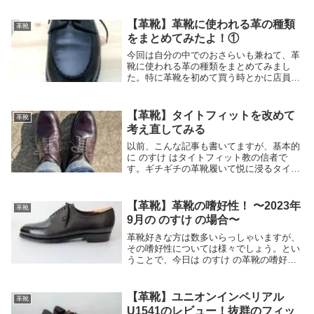
【革靴】革靴に使われる革の種類
革靴
をまとめてみたよ！①
今回は自分の中でのおさらいも兼ねて、革
靴に使われる革の種類をまとめてみまし
た。特に革靴を初めて買う時とかに店員さ
んから革の説明とか聞いても、呪文唱えら
れてるみたいで何のことか全く分かってな
かったのは のすけ だけじゃないはず。革
【革靴】タイトフィットを改めて
革靴
の種類とその...
考え直してみる
以前、こんな記事も書いてますが、基本的
に のすけ はタイトフィット教の信者で
す。ギチギチの革靴履いて悦に浸るタイプ
の人間です。そんな のすけ ですが、最近
ふと、自分のサイズ選びはタイトフィット
が過ぎるんじゃないか、と思いました。の
【革靴】革靴の嗜好性！ 〜2023年
革靴
すけ のサ...
9月の のすけ の場合〜
革靴好きな方は数多いらっしゃいますが、
その嗜好性については様々でしょう。とい
うことで、今日は のすけ の革靴の嗜好
性、もとい好みについて書こうと思いま
す。これから気持ちが変わることもあると
思うので、あくまで2023年9月時点の好み
【革靴】ユニオンインペリアル
革靴
を自分自身...
U1541のレビュー！抜群のフィッ